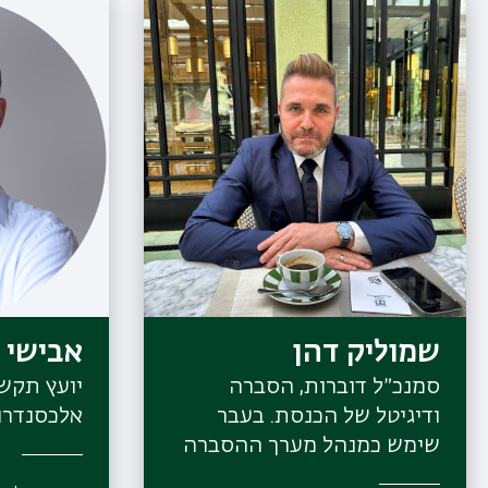
שמוליק דהן
אבישי ר
סמנכ״ל דוברות, הסברה
יועץ תקשו
ודיגיטל של הכנסת. בעבר
אלכסנדרוב
שימש כמנהל מערך ההסברה
הבינלאומי של קרן קיימת