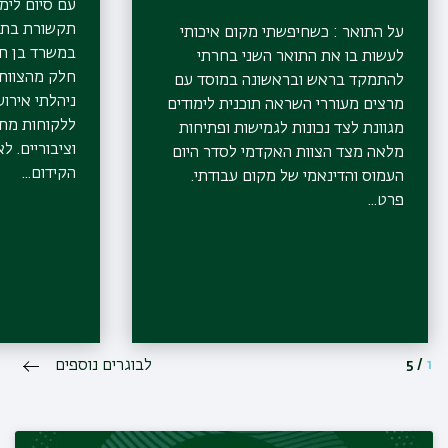
עם סיום לימו
לישראל, דובר משרד החינוך
תקשורת בתח
על התואר : כשחיפשתי מקום איכותי
התרבות והספורט, דובר
במשרד בן חור
לעשות בו את התואר השני בחרתי
קדימה, הליכוד ודובר
חלק מהצוות 
להתמקד בראש ובראשונה במוסד עם
התאחדות הסטודנטים
ניהלתי אירו
מרצים מעוררי השראה תוכנית לימודים
הארצית, כנסת ישראל
ללקוחות מתח
מגוונת לצד נכונות לגמישות ופתיחות
וציבוריים. ל
מלאה מצד הצוות האקדמי לסדר היום
הקידום...
העמוס והדינאמי של מקום עבודתי.
פרט...
1
/
5
לבוגרים נוספים